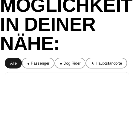
MÖGLICHKEI
IN DEINER
NÄHE:
Alle
● Passenger
● Dog Rider
★ Hauptstandorte