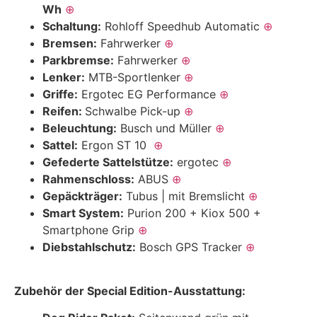
Wh
⊕
Schaltung:
Rohloff Speedhub Automatic
⊕
Bremsen:
Fahrwerker
⊕
Parkbremse:
Fahrwerker
⊕
Lenker:
MTB-Sportlenker
⊕
Griffe:
Ergotec EG Performance
⊕
Reifen:
Schwalbe Pick-up
⊕
Beleuchtung:
Busch und Müller
⊕
Sattel:
Ergon ST 10
⊕
Gefederte Sattelstütze:
ergotec
⊕
Rahmenschloss:
ABUS
⊕
Gepäckträger:
Tubus | mit Bremslicht
⊕
Smart System:
Purion 200 + Kiox 500 +
Smartphone Grip
⊕
Diebstahlschutz:
Bosch GPS Tracker
⊕
Zubehör der Special Edition-Ausstattung: