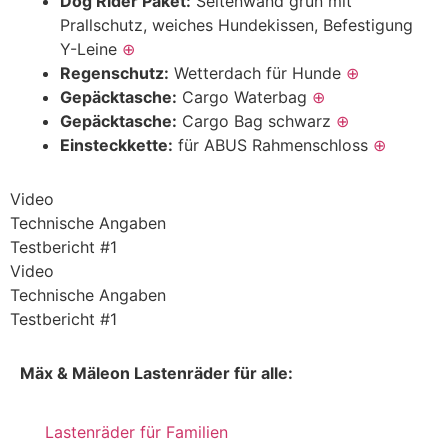
Dog Rider Paket:
Seitenwand grün mit
Prallschutz, weiches Hundekissen, Befestigung
Y-Leine
⊕
Regenschutz:
Wetterdach für Hunde
⊕
Gepäcktasche:
Cargo Waterbag
⊕
Gepäcktasche:
Cargo Bag schwarz
⊕
Einsteckkette:
für ABUS Rahmenschloss
⊕
Video
Technische Angaben
Testbericht #1
Video
Technische Angaben
Testbericht #1
Mäx & Mäleon Lastenräder für alle:
Lastenräder für Familien