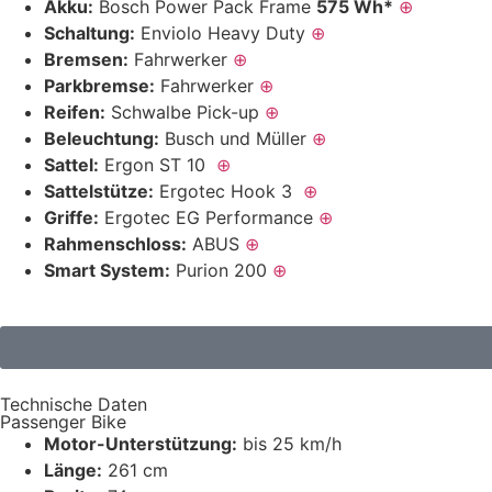
Akku:
Bosch Power Pack Frame
575 Wh*
⊕
Schaltung:
Enviolo Heavy Duty
⊕
Bremsen:
Fahrwerker
⊕
Parkbremse:
Fahrwerker
⊕
Reifen:
Schwalbe Pick-up
⊕
Beleuchtung:
Busch und Müller
⊕
Sattel:
Ergon ST 10
⊕
Sattelstütze:
Ergotec Hook 3
⊕
Griffe:
Ergotec EG Performance
⊕
Rahmenschloss:
ABUS
⊕
Smart System:
Purion 200
⊕
Technische Daten
Passenger Bike
Motor-Unterstützung:
bis 25 km/h
Länge:
261 cm