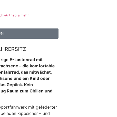
sch-Antrieb & mehr
EN
AHRERSITZ
drige E-Lastenrad mit
wachsene – die komfortable
enfahrrad, das mitwächst,
achsene und ein Kind oder
lus Gepäck. Kein
ug Raum zum Chillen und
 Sportfahrwerk mit gefederter
 beladen kippsicher – und