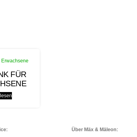
NK FÜR
HSENE
rlesen
ice:
Über Mäx & Mäleon: